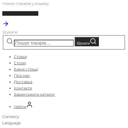
Немає товарів у кошику.
Continue Shopping
Шукати:
Шукати
Стiльці
Столи
Барні стільці
Про нас
Доставка
Контакти
Завантажити каталог
Увійти
Currency
Language