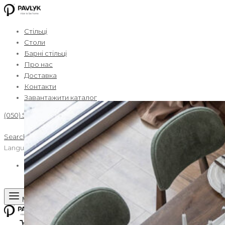
Стiльці
Столи
Барні стільці
Про нас
Доставка
Контакти
Завантажити каталог
(050) 500 03 37
Search
Wishlist
Cart
0
Language
UA
EN
Menu