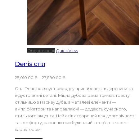
Оберіть опції
Quick View
Denis стіл
25,010.00
₴
–
27,890.00
₴
Стіл Denis поєднує природну привабливість деревини та
індустріальні деталі. Міцна дубова рама тримає товсту
стільницю з масиву дуба, а металеві елементи —
ампліфікатори та направляючі — додають сучасного,
стильного акценту. Цей стіл створений для довговічності
та комфорту, наповнюючи будь-який інтер’єр теплом і
характером.