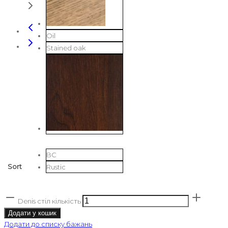
Oil
Stained oak
BC
Sort
Rustic
Denis стіл кількість
Додати у кошик
Додати до списку бажань