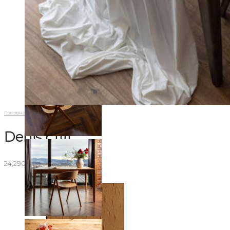
Головна
/
Столи
/
DENIS
/
Denis стіл
Denis стіл
24,290.00
₴
–
25,190.00
₴