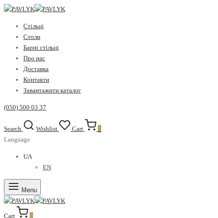
Стiльці
Столи
Барні стільці
Про нас
Доставка
Контакти
Завантажити каталог
(050) 500 03 37
Search
Wishlist
Cart
0
Language
UA
EN
Menu
Cart
0