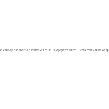
а стільця оздоблена ротангом. Стиль, комфорт та якість – саме так можна охар