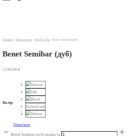
Головна
/
Барні стільці
/
BENET Bar
/
Benet Semibar (дуб)
Benet Semibar (дуб)
5,540.00
₴
Колір
Stained oak
Очистити
Benet Semibar (дуб) кількість