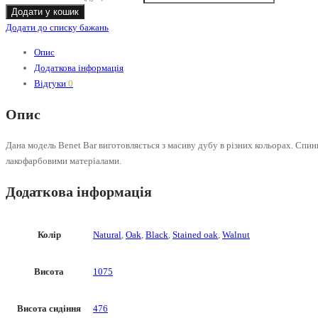
Додати у кошик
Додати до списку бажань
Опис
Додаткова інформація
Відгуки
0
Опис
Дана модель Benet Bar виготовляється з масиву дубу в різних кольорах. Спинк
лакофарбовими матеріалами.
Додаткова інформація
Колір
Natural
,
Oak
,
Black
,
Stained oak
,
Walnut
Висота
1075
Висота сидіння
476