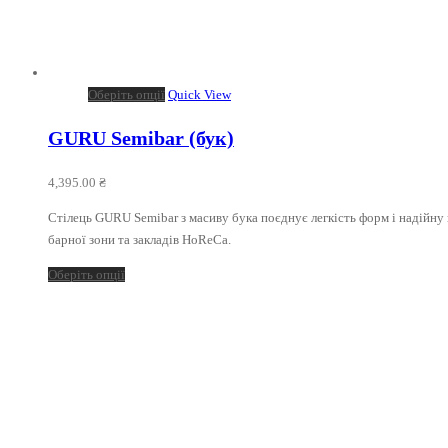
Оберіть опції
Quick View
GURU Semibar (бук)
4,395.00
₴
Стілець GURU Semibar з масиву бука поєднує легкість форм і надійну 
барної зони та закладів HoReCa.
Оберіть опції